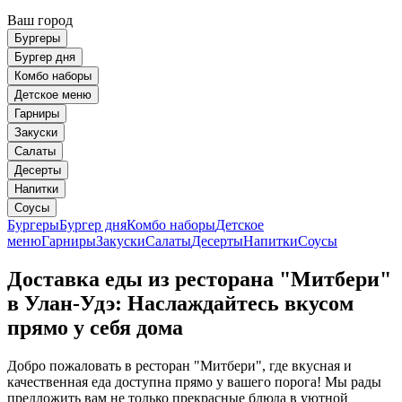
Ваш город
Бургеры
Бургер дня
Комбо наборы
Детское меню
Гарниры
Закуски
Салаты
Десерты
Напитки
Соусы
Бургеры
Бургер дня
Комбо наборы
Детское
меню
Гарниры
Закуски
Салаты
Десерты
Напитки
Соусы
Доставка еды из ресторана "Митбери"
в Улан-Удэ: Наслаждайтесь вкусом
прямо у себя дома
Добро пожаловать в ресторан "Митбери", где вкусная и
качественная еда доступна прямо у вашего порога! Мы рады
предложить вам не только прекрасные блюда в уютной