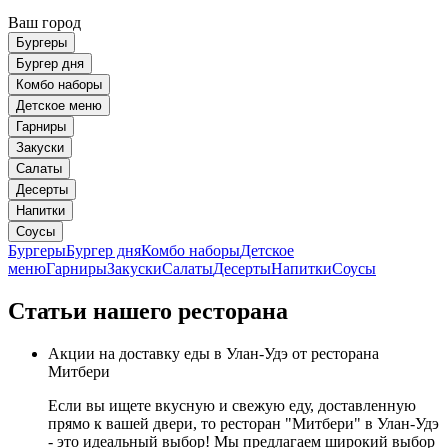
Ваш город
Бургеры
Бургер дня
Комбо наборы
Детское меню
Гарниры
Закуски
Салаты
Десерты
Напитки
Соусы
Бургеры
Бургер дня
Комбо наборы
Детское
меню
Гарниры
Закуски
Салаты
Десерты
Напитки
Соусы
Статьи нашего ресторана
Акции на доставку еды в Улан-Удэ от ресторана
Митбери
Если вы ищете вкусную и свежую еду, доставленную
прямо к вашей двери, то ресторан "Митбери" в Улан-Удэ
- это идеальный выбор! Мы предлагаем широкий выбор