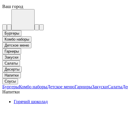
Ваш город
Бургеры
Комбо наборы
Детское меню
Гарниры
Закуски
Салаты
Десерты
Напитки
Соусы
Бургеры
Комбо наборы
Детское меню
Гарниры
Закуски
Салаты
Де
Напитки
Горячий шоколад