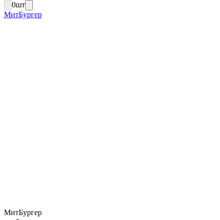
0
шт
МитБургер
МитБургер