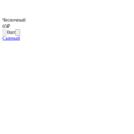
Чесночный
65
₽
0
шт
Сырный