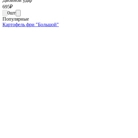
Двойной удар
695
₽
0
шт
Популярные
Картофель фри "Большой"