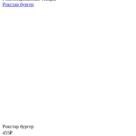
Рокстар бургер
Рокстар бургер
455
₽