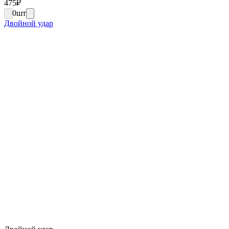
475
₽
0
шт
Двойной удар