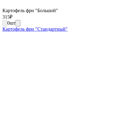
Картофель фри "Большой"
315
₽
0
шт
Картофель фри "Стандартный"