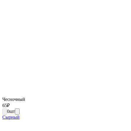
Чесночный
65
₽
0
шт
Сырный