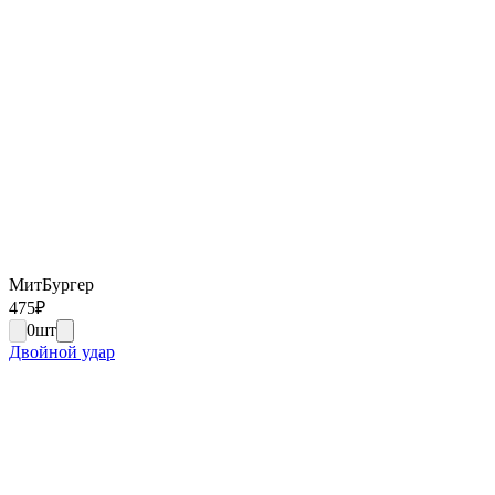
МитБургер
475
₽
0
шт
Двойной удар