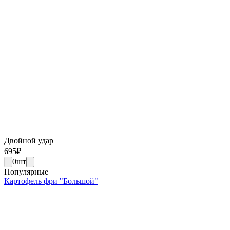
Двойной удар
695
₽
0
шт
Популярные
Картофель фри "Большой"