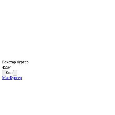
Рокстар бургер
455
₽
0
шт
МитБургер