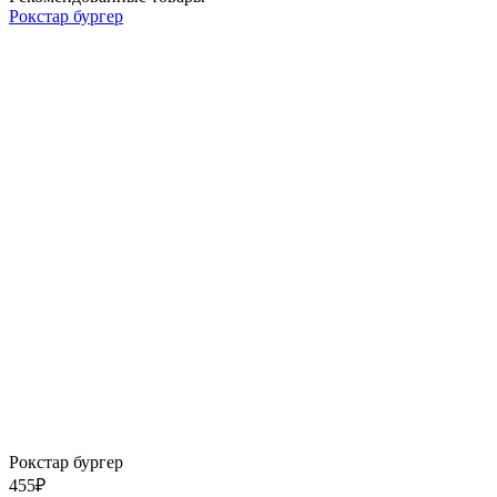
Рокстар бургер
Рокстар бургер
455
₽