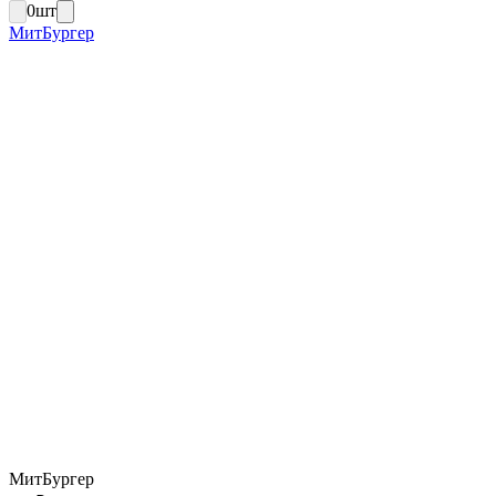
0
шт
МитБургер
МитБургер