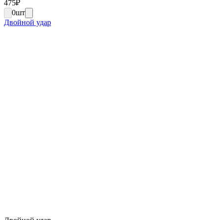
475
₽
0
шт
Двойной удар