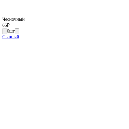
Чесночный
65
₽
0
шт
Сырный