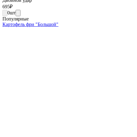
Двойной удар
695
₽
0
шт
Популярные
Картофель фри "Большой"