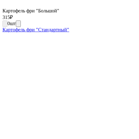
Картофель фри "Большой"
315
₽
0
шт
Картофель фри "Стандартный"