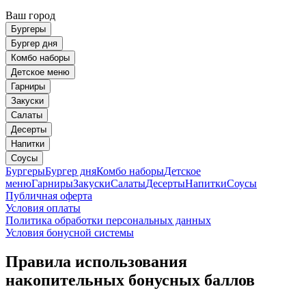
Ваш город
Бургеры
Бургер дня
Комбо наборы
Детское меню
Гарниры
Закуски
Салаты
Десерты
Напитки
Соусы
Бургеры
Бургер дня
Комбо наборы
Детское
меню
Гарниры
Закуски
Салаты
Десерты
Напитки
Соусы
Публичная оферта
Условия оплаты
Политика обработки персональных данных
Условия бонусной системы
Правила использования
накопительных бонусных баллов