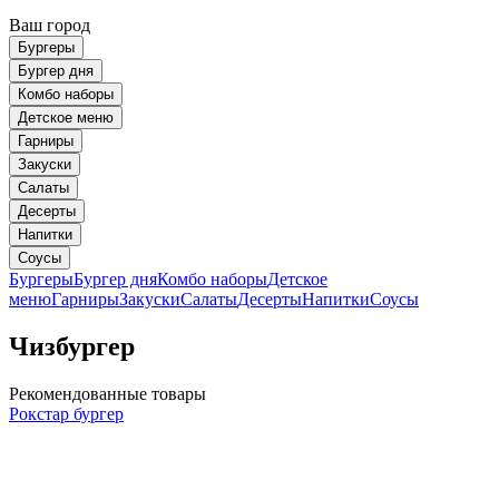
Ваш город
Бургеры
Бургер дня
Комбо наборы
Детское меню
Гарниры
Закуски
Салаты
Десерты
Напитки
Соусы
Бургеры
Бургер дня
Комбо наборы
Детское
меню
Гарниры
Закуски
Салаты
Десерты
Напитки
Соусы
Чизбургер
Рекомендованные товары
Рокстар бургер