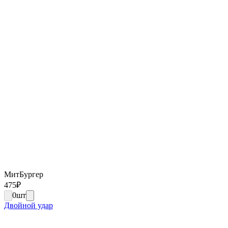
МитБургер
475
₽
0
шт
Двойной удар