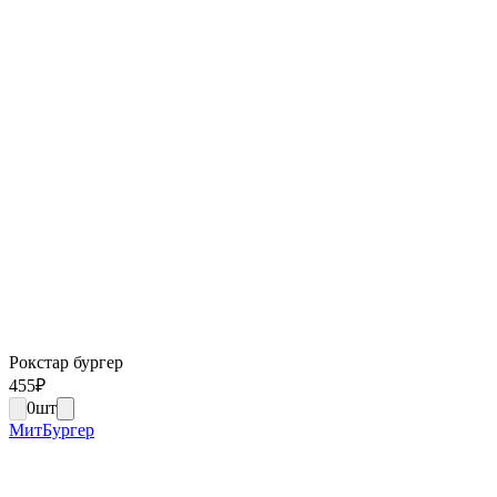
Рокстар бургер
455
₽
0
шт
МитБургер