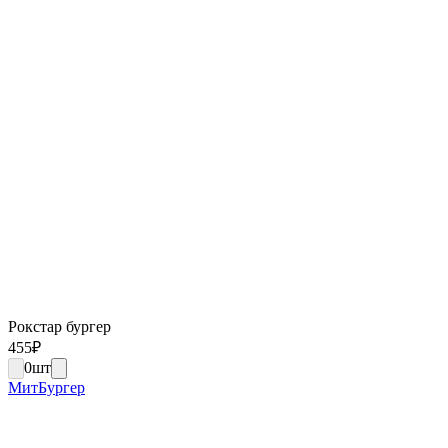
Рокстар бургер
455
₽
0
шт
МитБургер