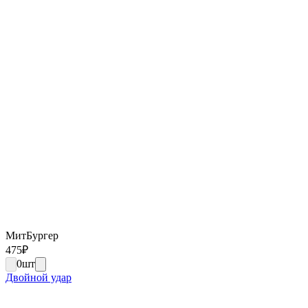
МитБургер
475
₽
0
шт
Двойной удар