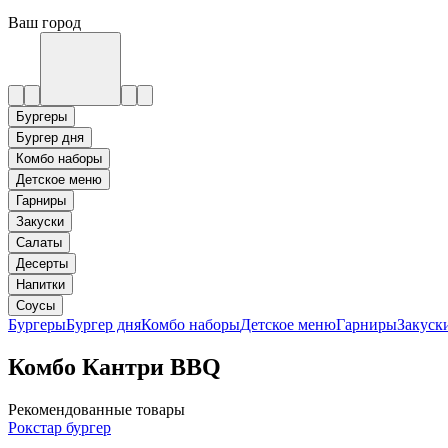
Ваш город
Бургеры
Бургер дня
Комбо наборы
Детское меню
Гарниры
Закуски
Салаты
Десерты
Напитки
Соусы
Бургеры
Бургер дня
Комбо наборы
Детское меню
Гарниры
Закуск
Комбо Кантри BBQ
Рекомендованные товары
Рокстар бургер