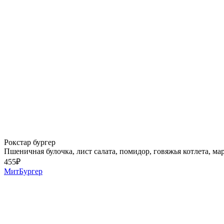
Рокстар бургер
Пшеничная булочка, лист салата, помидор, говяжья котлета, м
455
₽
МитБургер