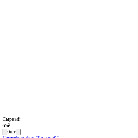
Сырный
65
₽
0
шт
Картофель фри "Большой"