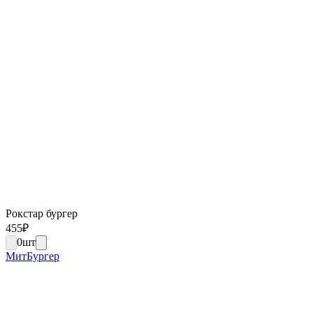
Рокстар бургер
455
₽
0
шт
МитБургер