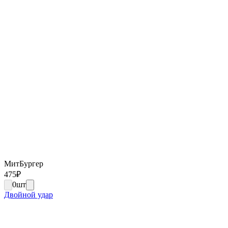
МитБургер
475
₽
0
шт
Двойной удар