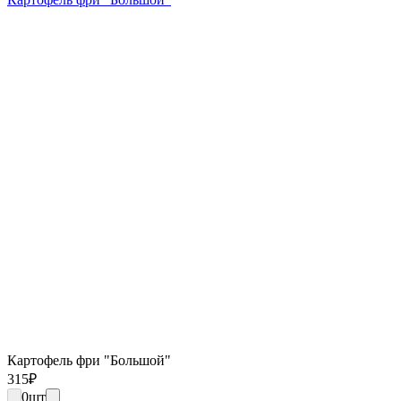
Картофель фри "Большой"
315
₽
0
шт